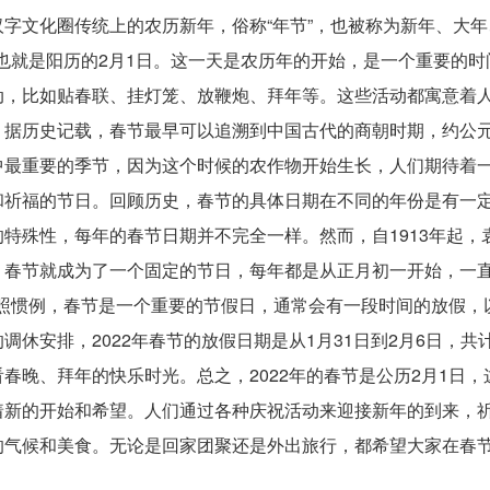
字文化圈传统上的农历新年，俗称“年节”，也被称为新年、大年
，也就是阳历的2月1日。这一天是农历年的开始，是一个重要的
动，比如贴春联、挂灯笼、放鞭炮、拜年等。这些活动都寓意着
据历史记载，春节最早可以追溯到中国古代的商朝时期，约公元
中最重要的季节，因为这个时候的农作物开始生长，人们期待着
和祈福的节日。回顾历史，春节的具体日期在不同的年份是有一
特殊性，每年的春节日期并不完全一样。然而，自1913年起，
，春节就成为了一个固定的节日，每年都是从正月初一开始，一
。按照惯例，春节是一个重要的节假日，通常会有一段时间的放假，
休安排，2022年春节的放假日期是从1月31日到2月6日，共
春晚、拜年的快乐时光。总之，2022年的春节是公历2月1日，
着新的开始和希望。人们通过各种庆祝活动来迎接新年的到来，
的气候和美食。无论是回家团聚还是外出旅行，都希望大家在春