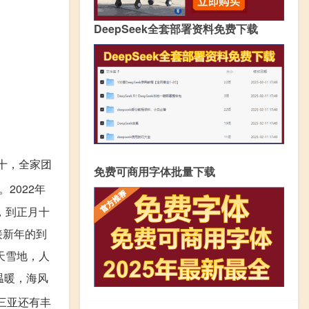
DeepSeek全套部署资料免费下载
十，全家团
免费可商用字体批量下载
。2022年
，到正月十
接新年的到
天雪地，人
温暖，海风
三亚还有丰