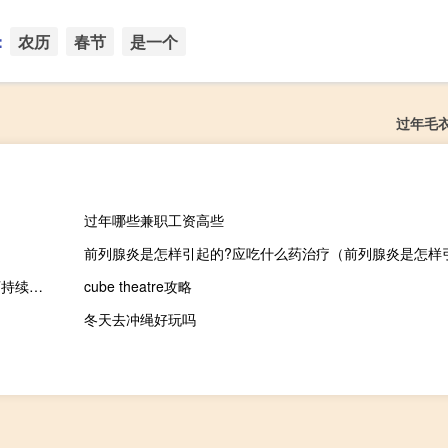
：
农历
春节
是一个
过年毛
过年哪些兼职工资高些
前列腺炎是怎样引起的?应吃什么药治疗（前列腺炎是怎样
宝洁首席可持续发展官魏臻霓：94%的中国人希望在家中过上更可持续的生活
cube theatre攻略
冬天去冲绳好玩吗