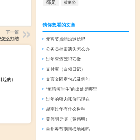
都是
黄庭坚
猜你想看的文章
下一篇
衣怎么打结
元宵节点蜡烛迷信吗
公务员档案遗失怎么办
过年查酒驾吗安徽
支付宝（白领日记）
文言文固定句式及例句
引起的）
“燎暗倾时斗”的出处是哪里
过年的猪肉涨价吗现在
越南过年有什么树种
黄伟明导演（黄伟明）
兰州春节期间摆地摊吗