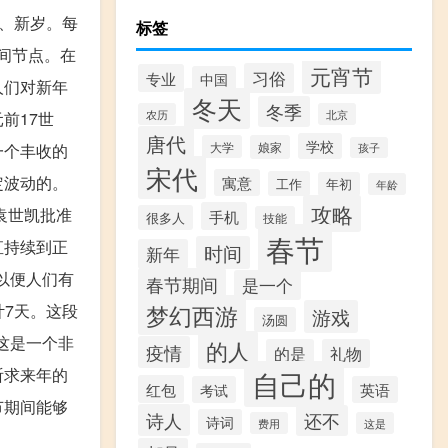
、新岁。每
标签
时间节点。在
元宵节
习俗
专业
中国
人们对新年
冬天
冬季
农历
北京
前17世
唐代
学校
大学
娘家
一个丰收的
孩子
宋代
定波动的。
寓意
工作
年初
年龄
攻略
袁世凯批准
手机
很多人
技能
春节
直持续到正
时间
新年
以便人们有
春节期间
是一个
梦幻西游
计7天。这段
游戏
汤圆
这是一个非
的人
疫情
的是
礼物
祈求来年的
自己的
红包
考试
英语
节期间能够
诗人
还不
诗词
费用
这是