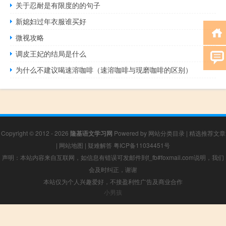
关于忍耐是有限度的的句子
新媳妇过年衣服谁买好
微视攻略
调皮王妃的结局是什么
为什么不建议喝速溶咖啡（速溶咖啡与现磨咖啡的区别）
Copyright © 2012 - 2026
隆基语文学习网
Powered by
网站分类目录
|
精选推荐文章
|
网站地图
|
疑难解答
粤ICP备11034451号
声明：本站内容来自互联网，如信息有错误可发邮件到f_fb#foxmail.com说明，我们
会及时纠正，谢谢
本站仅为个人兴趣爱好，不接盈利性广告及商业合作
小男孩