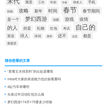
宋代
手机
寓意
工作
很多人
年初
年龄
春节
攻略
时间
春节期间
新年
技能
梦幻西游
游戏
疫情
是一个
汤圆
自己的
的人
的是
礼物
红包
考试
诗人
还不
都是
英语
诗词
费用
这是
黄庭坚
猜你想看的文章
“君看丈夫得意时”的出处是哪里
mba对大家的表述能力也比较看重吗
4缸汽车有哪些
头条过年活动红包怎么领
梦幻西游174升175要多少经验