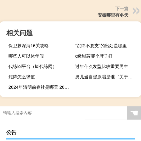
下一篇
安徽哪里有冬天
相关问题
保卫萝深海16关攻略
“沉绵不复支”的出处是哪里
哪些人可以休年假
c级锁芯哪个牌子好
代练lol平台（lol代练网）
过年什么发型比较重要男生
矩阵怎么求值
男儿当自强原唱是谁（关于男儿当自强原唱是谁的介绍）
2024年清明前春社是哪天 2024年春社黄历查询
☚
公告