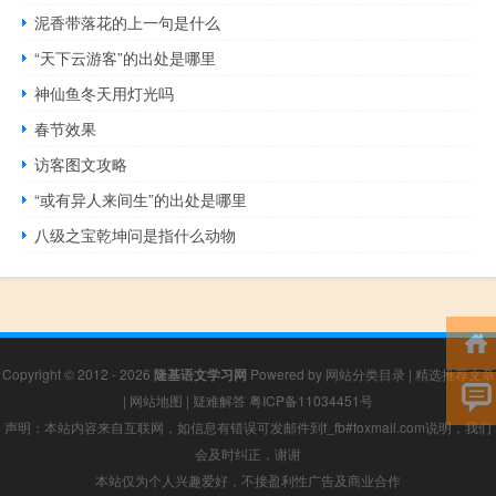
泥香带落花的上一句是什么
“天下云游客”的出处是哪里
神仙鱼冬天用灯光吗
春节效果
访客图文攻略
“或有异人来间生”的出处是哪里
八级之宝乾坤问是指什么动物
Copyright © 2012 - 2026
隆基语文学习网
Powered by
网站分类目录
|
精选推荐文章
|
网站地图
|
疑难解答
粤ICP备11034451号
声明：本站内容来自互联网，如信息有错误可发邮件到f_fb#foxmail.com说明，我们
会及时纠正，谢谢
本站仅为个人兴趣爱好，不接盈利性广告及商业合作