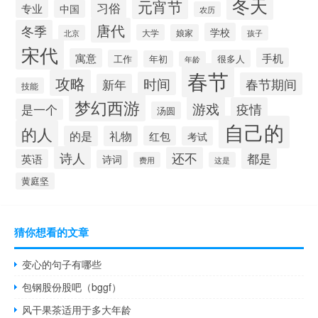
冬天
元宵节
习俗
专业
中国
农历
唐代
冬季
学校
大学
娘家
北京
孩子
宋代
手机
寓意
工作
很多人
年初
年龄
春节
攻略
时间
春节期间
新年
技能
梦幻西游
游戏
疫情
是一个
汤圆
自己的
的人
的是
礼物
红包
考试
诗人
还不
都是
英语
诗词
费用
这是
黄庭坚
猜你想看的文章
变心的句子有哪些
包钢股份股吧（bggf）
风干果茶适用于多大年龄