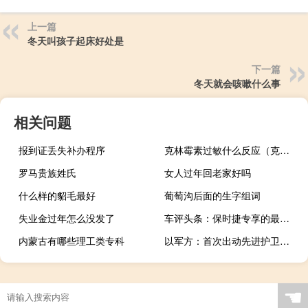
上一篇
冬天叫孩子起床好处是
下一篇
冬天就会咳嗽什么事
相关问题
报到证丢失补办程序
克林霉素过敏什么反应（克林霉素过敏的症状）
罗马贵族姓氏
女人过年回老家好吗
什么样的貂毛最好
葡萄沟后面的生字组词
失业金过年怎么没发了
车评头条：保时捷专享的最新例子是这款采用蓝宝石蓝色金属制成的Macan S
内蒙古有哪些理工类专科
以军方：首次出动先进护卫舰“萨尔-6”打击哈马斯目标
☚