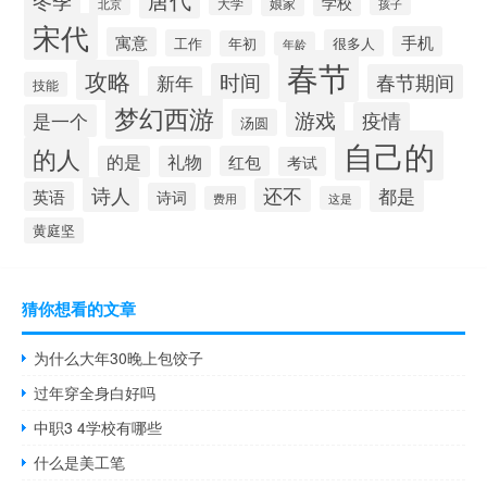
冬季
学校
大学
娘家
北京
孩子
宋代
手机
寓意
工作
很多人
年初
年龄
春节
攻略
时间
春节期间
新年
技能
梦幻西游
游戏
疫情
是一个
汤圆
自己的
的人
的是
礼物
红包
考试
诗人
还不
都是
英语
诗词
费用
这是
黄庭坚
猜你想看的文章
为什么大年30晚上包饺子
过年穿全身白好吗
中职3 4学校有哪些
什么是美工笔