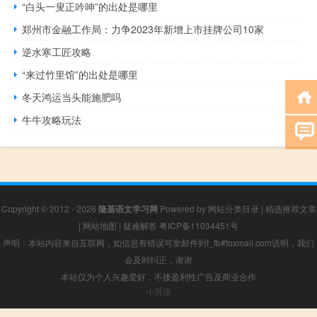
“白头一叟正吟呻”的出处是哪里
郑州市金融工作局：力争2023年新增上市挂牌公司10家
逆水寒工匠攻略
“来过竹里馆”的出处是哪里
冬天鸿运当头能施肥吗
牛牛攻略玩法
Copyright © 2012 - 2026
隆基语文学习网
Powered by
网站分类目录
|
精选推荐文章
|
网站地图
|
疑难解答
粤ICP备11034451号
声明：本站内容来自互联网，如信息有错误可发邮件到f_fb#foxmail.com说明，我们
会及时纠正，谢谢
本站仅为个人兴趣爱好，不接盈利性广告及商业合作
小男孩