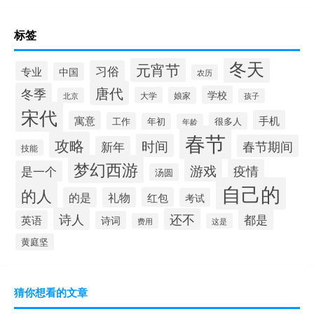
标签
冬天
元宵节
习俗
专业
中国
农历
唐代
冬季
学校
大学
娘家
北京
孩子
宋代
手机
寓意
工作
很多人
年初
年龄
春节
攻略
时间
春节期间
新年
技能
梦幻西游
游戏
疫情
是一个
汤圆
自己的
的人
的是
礼物
红包
考试
诗人
还不
都是
英语
诗词
费用
这是
黄庭坚
猜你想看的文章