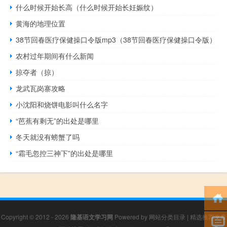
什么时候开始长高（什么时候开始长妊娠纹）
黄海的地理位置
38节回春医疗保健操口令版mp3（38节回春医疗保健操口令版）
农村过年期间有什么新闻
掠夺者（掠）
龙武瓦岗寨攻略
小沈阳和烧饼电影叫什么名字
“芭蕉有剩无”的出处是哪里
冬天就没有螃蟹了吗
“霜毛忽控三神下”的出处是哪里
Copyright © 2012 - 2026
隆基语文学习网
Powered by
网站分类目录
|
精选推荐文章