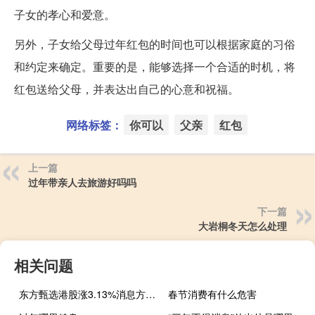
子女的孝心和爱意。
另外，子女给父母过年红包的时间也可以根据家庭的习俗
和约定来确定。重要的是，能够选择一个合适的时机，将
红包送给父母，并表达出自己的心意和祝福。
网络标签：
你可以
父亲
红包
上一篇
过年带亲人去旅游好吗吗
下一篇
大岩桐冬天怎么处理
相关问题
东方甄选港股涨3.13%消息方面今日8点东方甄选在淘宝开启直播首秀开播刚刚1小时截至早上9点销售额突破1000万元在线人数突破210万具体商品方面东方甄选自营烤肠1小时卖出6000单东方甄选厄瓜多尔南美白虾热卖5000单戴森吹风机1小时销售额达150万元
春节消费有什么危害