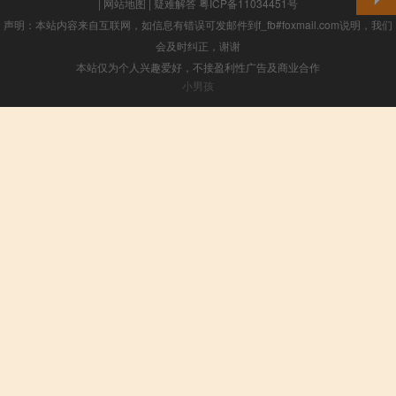
|
网站地图
|
疑难解答
粤ICP备11034451号
声明：本站内容来自互联网，如信息有错误可发邮件到f_fb#foxmail.com说明，我们
会及时纠正，谢谢
本站仅为个人兴趣爱好，不接盈利性广告及商业合作
小男孩