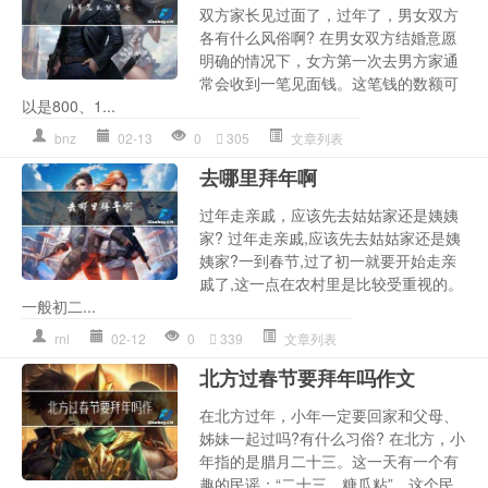
双方家长见过面了，过年了，男女双方
各有什么风俗啊? 在男女双方结婚意愿
明确的情况下，女方第一次去男方家通
常会收到一笔见面钱。这笔钱的数额可
以是800、1...
bnz
02-13
0
305
文章列表
去哪里拜年啊
过年走亲戚，应该先去姑姑家还是姨姨
家? 过年走亲戚,应该先去姑姑家还是姨
姨家?一到春节,过了初一就要开始走亲
戚了,这一点在农村里是比较受重视的。
一般初二...
rnl
02-12
0
339
文章列表
北方过春节要拜年吗作文
在北方过年，小年一定要回家和父母、
姊妹一起过吗?有什么习俗? 在北方，小
年指的是腊月二十三。这一天有一个有
趣的民谣：“二十三，糖瓜粘”。这个民