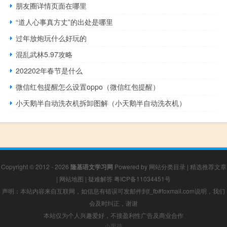
朋友圈详情页面在哪里
“道人心事真方丈”的出处是哪里
过年放炮玩什么好玩的
混乱武林5.97攻略
202202年春节是什么
微信红包提醒怎么设置oppo（微信红包提醒）
小天鹅半自动洗衣机拆卸图解（小天鹅半自动洗衣机）
Copyright © 2012 - 2026
隆基语文学习网
Powered by
网站分类目录
|
精选推荐文章
|
网站地图
|
疑难解答
粤ICP备11034451号
声明：本站内容来自互联网，如信息有错误可发邮件到f_fb#foxmail.com说明，我们
会及时纠正，谢谢
本站仅为个人兴趣爱好，不接盈利性广告及商业合作
小男孩