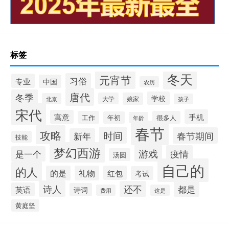
标签
冬天
元宵节
习俗
专业
中国
农历
唐代
冬季
学校
大学
娘家
北京
孩子
宋代
手机
寓意
工作
很多人
年初
年龄
春节
攻略
时间
春节期间
新年
技能
梦幻西游
游戏
疫情
是一个
汤圆
自己的
的人
的是
礼物
红包
考试
诗人
还不
都是
英语
诗词
费用
这是
黄庭坚