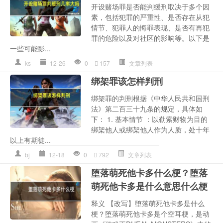
开设赌场罪是否能判缓刑取决于多个因
素，包括犯罪的严重性、是否存在从犯
情节、犯罪人的悔罪表现、是否有再犯
罪的危险以及对社区的影响等。以下是
一些可能影...
ks
12-26
0
157
文章列表
绑架罪该怎样判刑
绑架罪的判刑根据《中华人民共和国刑
法》第二百三十九条的规定，具体如
下： 1. 基本情节 ：以勒索财物为目的
绑架他人或绑架他人作为人质，处十年
以上有期徒...
bj
12-18
0
792
文章列表
堕落萌死他卡多什么梗？堕落
萌死他卡多是什么意思什么梗
释义 【改写】堕落萌死他卡多是什么
梗？堕落萌死他卡多是个空耳梗，是动