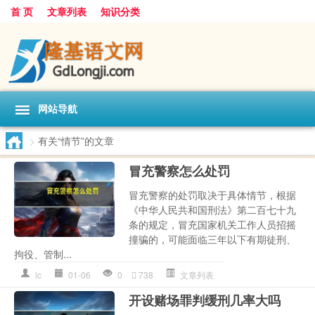
首 页
文章列表
知识分类
网站导航
>
有关“情节”的文章
冒充警察怎么处罚
冒充警察的处罚取决于具体情节，根据
《中华人民共和国刑法》第二百七十九
条的规定，冒充国家机关工作人员招摇
撞骗的，可能面临三年以下有期徒刑、
拘役、管制...
lc
01-06
0
738
文章列表
开设赌场罪判缓刑几率大吗