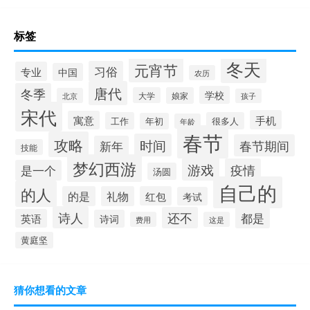
标签
冬天
元宵节
习俗
专业
中国
农历
唐代
冬季
学校
大学
娘家
北京
孩子
宋代
手机
寓意
工作
很多人
年初
年龄
春节
攻略
时间
春节期间
新年
技能
梦幻西游
游戏
疫情
是一个
汤圆
自己的
的人
的是
礼物
红包
考试
诗人
还不
都是
英语
诗词
费用
这是
黄庭坚
猜你想看的文章