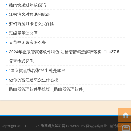
熟肉快递过年放假吗
江枫渔火对愁眠的成语
梦幻西游月卡怎么买保险
班级展望怎么写
春节被困娘家怎么办
2024年正版管家婆软件特色,明枪暗箭精选解释落实_The37.54.9
元宵模式起飞
“匡衡抗疏功名薄”的出处是哪里
做你的富江迷惑众生什么梗
路由器管理软件手机版（路由器管理软件）
Copyright © 2012 - 2026
隆基语文学习网
Powered by
网站分类目录
|
精选推荐文章