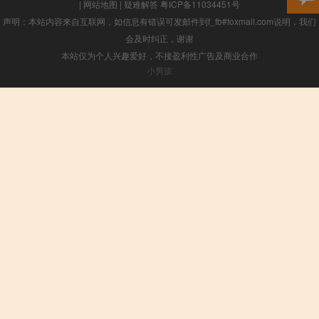
|
网站地图
|
疑难解答
粤ICP备11034451号
声明：本站内容来自互联网，如信息有错误可发邮件到f_fb#foxmail.com说明，我们
会及时纠正，谢谢
本站仅为个人兴趣爱好，不接盈利性广告及商业合作
小男孩