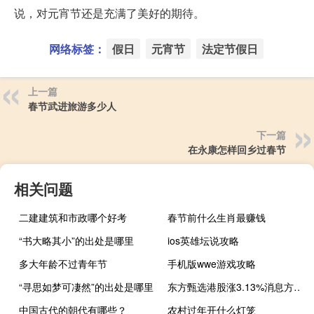
说，对元宵节还是充满了美好的期待。
网络标签：
假日
元宵节
法定节假日
上一篇
春节武进旅游多少人
下一篇
在永康怎样回乡过春节
相关问题
二建建筑和市政哪个好考
春节前什么生肖最赚钱
“书大略其小”的出处是哪里
ios英雄坛说攻略
多大年龄不过青年节
手机版wwe游戏攻略
“寻思如梦可凄然”的出处是哪里
东方甄选港股涨3.13%消息方面今日8点东方甄选在淘宝开启直播首秀开播刚刚1小时截至早上9点销售额突破1000万元在线人数突破210万具体商品方面东方甄选自营烤肠1小时卖出6000单东方甄选厄瓜多尔南美白虾热卖5000单戴森吹风机1小时销售额达150万元
中国古代的朝代有哪些？
农村过年开什么灯笼