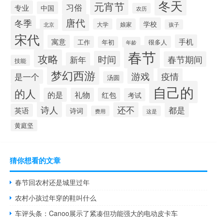
冬天
元宵节
习俗
专业
中国
农历
唐代
冬季
学校
大学
娘家
北京
孩子
宋代
手机
寓意
工作
很多人
年初
年龄
春节
攻略
时间
春节期间
新年
技能
梦幻西游
游戏
疫情
是一个
汤圆
自己的
的人
的是
礼物
红包
考试
诗人
还不
都是
英语
诗词
费用
这是
黄庭坚
猜你想看的文章
春节回农村还是城里过年
农村小孩过年穿的鞋叫什么
车评头条：Canoo展示了紧凑但功能强大的电动皮卡车