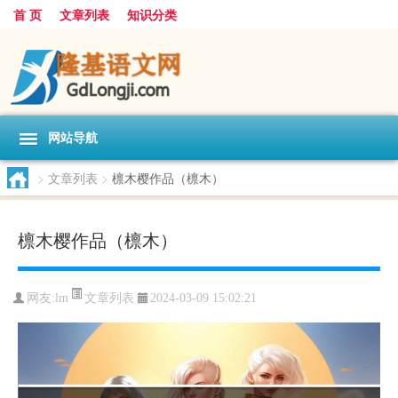
首 页
文章列表
知识分类
网站导航
>
文章列表
>
檩木樱作品（檩木）
檩木樱作品（檩木）
文章列表
网友:
lm
2024-03-09 15:02:21