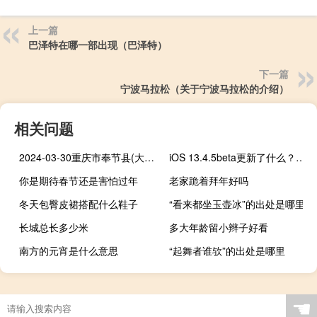
上一篇
巴泽特在哪一部出现（巴泽特）
下一篇
宁波马拉松（关于宁波马拉松的介绍）
相关问题
2024-03-30重庆市奉节县(大球盖菇)的报价是多少
iOS 13.4.5beta更新了什么？如何升级到iOS 13.4.5beta？
你是期待春节还是害怕过年
老家跪着拜年好吗
冬天包臀皮裙搭配什么鞋子
“看来都坐玉壶冰”的出处是哪里
长城总长多少米
多大年龄留小辫子好看
南方的元宵是什么意思
“起舞者谁欤”的出处是哪里
☚