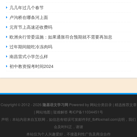
几几年过几个春节
卢沟桥在哪条河上面
元宵节上高速还收费吗
欧洲央行管委温施：如果通胀符合预期就不需要再加息
过年期间能吃冷冻肉吗
南昌雷式小学怎么样
初中教资报考时间2024
Copyright © 2012 - 2026
隆基语文学习网
Powered by
网站分类目录
|
精选推荐文章
|
网站地图
|
疑难解答
粤ICP备11034451号
声明：本站内容来自互联网，如信息有错误可发邮件到f_fb#foxmail.com说明，我们
会及时纠正，谢谢
本站仅为个人兴趣爱好，不接盈利性广告及商业合作