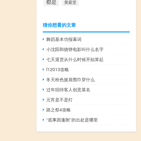
都是
黄庭坚
猜你想看的文章
舞蹈基本功报幕词
小沈阳和烧饼电影叫什么名字
七天退货从什么时候开始算起
f12013攻略
冬天粉色披肩围巾穿什么
过年招待客人创意菜名
元宵是不是灯
路之祭4攻略
“底事因蓬附”的出处是哪里