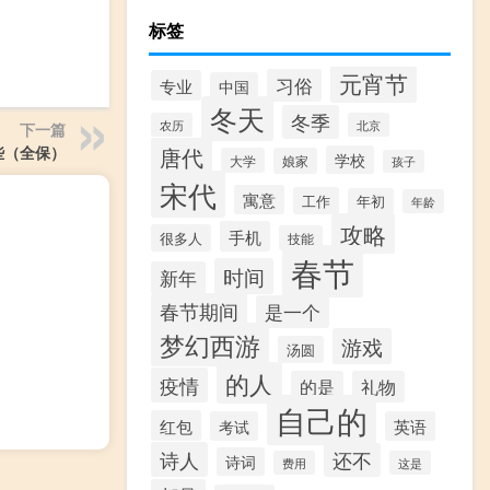
标签
元宵节
习俗
专业
中国
冬天
冬季
农历
北京
下一篇
唐代
些（全保）
学校
大学
娘家
孩子
宋代
寓意
工作
年初
年龄
攻略
手机
很多人
技能
春节
时间
新年
春节期间
是一个
梦幻西游
游戏
汤圆
的人
疫情
的是
礼物
自己的
红包
考试
英语
诗人
还不
诗词
费用
这是