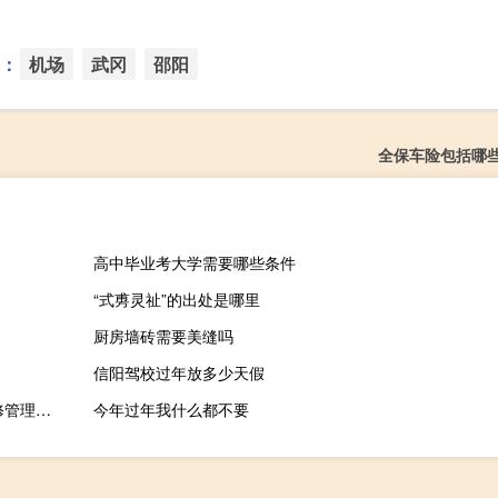
：
机场
武冈
邵阳
全保车险包括哪
高中毕业考大学需要哪些条件
“式旉灵祉”的出处是哪里
厨房墙砖需要美缝吗
信阳驾校过年放多少天假
奇策汽车美容维修管理软件 V10.7.106 官方版（奇策汽车美容维修管理软件 V10.7.106 官方版功能简介）
今年过年我什么都不要