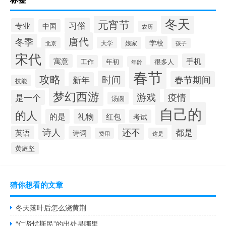
冬天
元宵节
习俗
专业
中国
农历
唐代
冬季
学校
大学
娘家
北京
孩子
宋代
手机
寓意
工作
很多人
年初
年龄
春节
攻略
时间
春节期间
新年
技能
梦幻西游
游戏
疫情
是一个
汤圆
自己的
的人
的是
礼物
红包
考试
诗人
还不
都是
英语
诗词
费用
这是
黄庭坚
猜你想看的文章
冬天落叶后怎么浇黄荆
“仁贤忧斯民”的出处是哪里