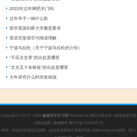
2022年过年网吧关门吗
过年华子一抽什么歌
留学英国剑桥大学雅思要求
英语完形填空与阅读理解
宁波马拉松（关于宁波马拉松的介绍）
“不应太玄草”的出处是哪里
“丈夫五十未称翁”的出处是哪里
大年讲究什么时间发祝福
Copyright © 2012 - 2026
隆基语文学习网
Powered by
网站分类目录
|
精选推荐文章
|
网站地图
|
疑难解答
粤ICP备11034451号
声明：本站内容来自互联网，如信息有错误可发邮件到f_fb#foxmail.com说明，我们