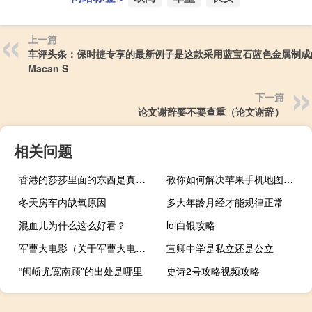
上一篇
车评头条：保时捷专享的最新例子是这款采用蓝宝石蓝色金属制成
Macan S
下一篇
论文谢辞要不要查重（论文谢辞）
相关问题
香港的莎莎里面的东西是真的吗（香港莎莎的东西是真的）
教你如何解决苹果手机地图定位不准的问题
冬天房车内缺氧原因
多大年龄月经才能规律正常
混血儿为什么这么好看？
lol白银攻略
军曹大电影（关于军曹大电影的介绍）
宣卿中学是私立还是公立
“闽峤尤宽南顾”的出处是哪里
史诗2号攻略视频攻略