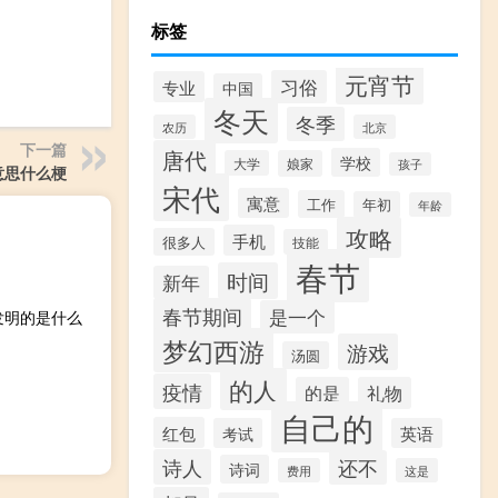
标签
元宵节
习俗
专业
中国
冬天
冬季
农历
北京
下一篇
唐代
学校
大学
娘家
孩子
意思什么梗
宋代
寓意
工作
年初
年龄
攻略
手机
很多人
技能
春节
时间
新年
春节期间
是一个
发明的是什么
梦幻西游
游戏
汤圆
的人
疫情
的是
礼物
自己的
红包
考试
英语
诗人
还不
诗词
费用
这是