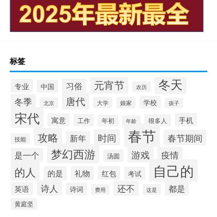
标签
冬天
元宵节
习俗
专业
中国
农历
唐代
冬季
学校
大学
娘家
北京
孩子
宋代
手机
寓意
工作
很多人
年初
年龄
春节
攻略
时间
春节期间
新年
技能
梦幻西游
游戏
疫情
是一个
汤圆
自己的
的人
的是
礼物
红包
考试
诗人
还不
都是
英语
诗词
费用
这是
黄庭坚