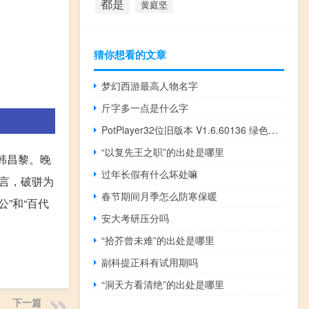
都是
黄庭坚
猜你想看的文章
梦幻西游最高人物名字
斤字多一点是什么字
PotPlayer32位旧版本 V1.6.60136 绿色中文版（PotPlayer32位旧版本 V1.6.60136 绿色中文版功能简介）
“以复先王之职”的出处是哪里
韩昌黎。晚
过年长假有什么坏处嘛
言，破骈为
春节期间月季怎么防寒保暖
”和“百代
安大考研压分吗
“拾芥曾未难”的出处是哪里
副科提正科有试用期吗
“洞天方看清绝”的出处是哪里
下一篇