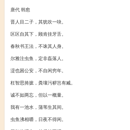
唐代 韩愈
晋人目二子，其犹吹一吷。
区区自其下，顾肯挂牙舌。
春秋书王法，不诛其人身。
尔雅注虫鱼，定非磊落人。
湜也困公安，不自闲穷年。
枉智思掎摭，粪壤污秽岂有臧。
诚不如两忘，但以一概量。
我有一池水，蒲苇生其间。
虫鱼沸相嚼，日夜不得闲。