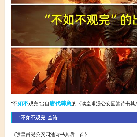
如不
唐代
韩愈
“不
观完”出自
的《读皇甫湜公安园池诗书其
“不如不观完”全诗
《读皇甫湜公安园池诗书其后二首》