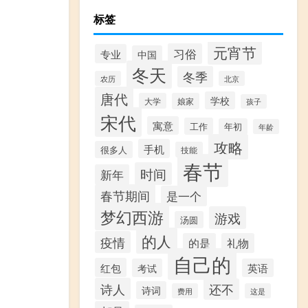
标签
元宵节
习俗
专业
中国
冬天
冬季
农历
北京
唐代
学校
大学
娘家
孩子
宋代
寓意
工作
年初
年龄
攻略
手机
很多人
技能
春节
时间
新年
春节期间
是一个
梦幻西游
游戏
汤圆
的人
疫情
的是
礼物
自己的
红包
考试
英语
诗人
还不
诗词
费用
这是