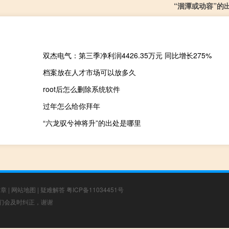
“洄潭或动容”的
双杰电气：第三季净利润4426.35万元 同比增长275%
档案放在人才市场可以放多久
root后怎么删除系统软件
过年怎么给你拜年
“六龙驭兮神将升”的出处是哪里
文章
|
网站地图
|
疑难解答
粤ICP备11034451号
，我们会及时纠正，谢谢