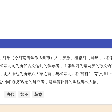
想家，河阳（今河南省焦作孟州市）人，汉族。祖籍河北昌黎，世称
与柳宗元同为唐代古文运动的倡导者，主张学习先秦两汉的散文语
，明人推他为唐宋八大家之首，与柳宗元并称“韩柳”，有“文章巨公
是中国“道统”观念的确立者，是尊儒反佛的里程碑式人物。
：
唐代
如不
韩愈