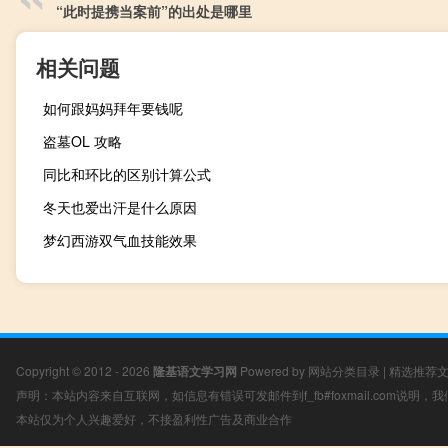
“此时提携当案前”的出处是哪里
相关问题
如何跟妈妈拜年要钱呢
盗墓OL 攻略
同比和环比的区别计算公式
冬天也爱出汗是什么原因
梦幻西游双气血技能效果
Copyright © 2012 - 2026
隆基语文学习网
Powered by
网站分类目录
|
精选推荐
声明：本站内容来自互联网，如信息有错误可发邮件到f_fb#foxmail.com说明
本站仅为个人兴趣爱好，不接盈利性广告及商业合作