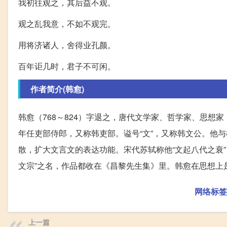
我初往观之，其后益不观。
观之乱我意，不如不观完。
用将济诸人，舍得业孔颜。
百年讵几时，君子不可闲。
作者简介(韩愈)
韩愈（768～824）字退之，唐代文学家、哲学家、思
年任吏部侍郎，又称韩吏部。谥号“文”，又称韩文公。他
散，扩大文言文的表达功能。宋代苏轼称他“文起八代之衰”
文宗”之名，作品都收在《昌黎先生集》里。韩愈在思想上
网络标签
上一篇