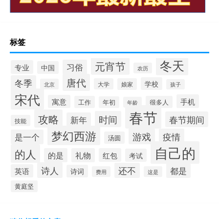
标签
冬天
元宵节
习俗
专业
中国
农历
唐代
冬季
学校
大学
娘家
北京
孩子
宋代
手机
寓意
工作
很多人
年初
年龄
春节
攻略
时间
春节期间
新年
技能
梦幻西游
游戏
疫情
是一个
汤圆
自己的
的人
的是
礼物
红包
考试
诗人
还不
都是
英语
诗词
费用
这是
黄庭坚