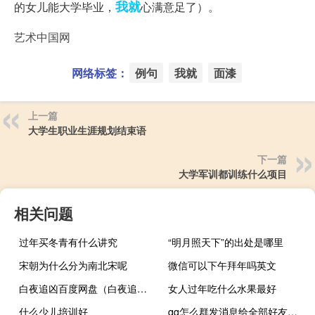
我就
的女儿能大学毕业，
心满意足了）。
艺术中国网
网络标签：
例句
我就
面漆
上一篇
大学生职业生涯规划结束语
下一篇
大学军训都训练什么项目
相关问题
过年买冬青有什么讲究
“明月照天下”的出处是哪里
宋朝为什么分为南北宋呢
微信可以下午拜年吗英文
白夜追凶百度网盘（白夜追凶百度云网盘）
女人过年吃什么水果最好
什么少儿培训好
qq怎么群发消息给全部好友（手机qq群发祝福在哪里）