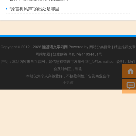
“原言树风声”的出处是哪里
Copyright © 2012 - 2026
隆基语文学习网
Powered by
网站分类目录
|
精选推荐文章
|
网站地图
|
疑难解答
粤ICP备11034451号
声明：本站内容来自互联网，如信息有错误可发邮件到f_fb#foxmail.com说明，我们
会及时纠正，谢谢
本站仅为个人兴趣爱好，不接盈利性广告及商业合作
小男孩