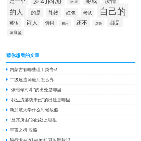
游戏
疫情
是一个
汤圆
自己的
的人
的是
礼物
红包
考试
诗人
还不
都是
英语
诗词
费用
这是
黄庭坚
猜你想看的文章
内蒙古有哪些理工类专科
二级建造师最后怎么办
“燎暗倾时斗”的出处是哪里
“我生流落势未已”的出处是哪里
新加坡大学什么时候放假
“显其所由”的出处是哪里
宇宙之树 攻略
银行卡被冻结atm机可以取款吗