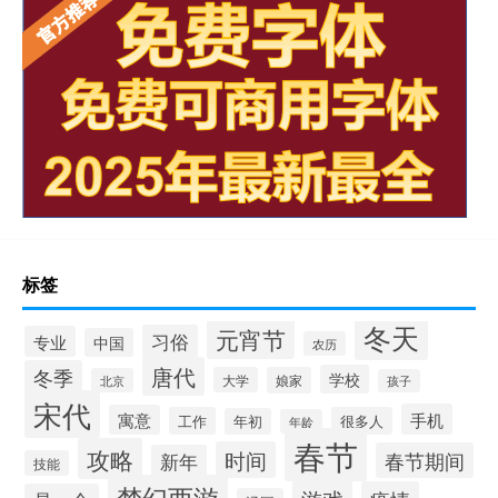
标签
冬天
元宵节
习俗
专业
中国
农历
唐代
冬季
学校
大学
娘家
北京
孩子
宋代
手机
寓意
工作
很多人
年初
年龄
春节
攻略
时间
春节期间
新年
技能
梦幻西游