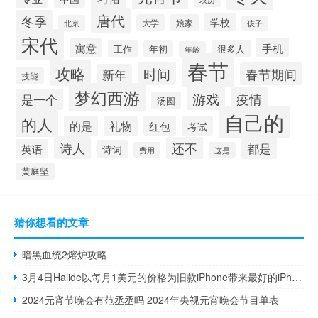
唐代
冬季
学校
大学
娘家
北京
孩子
宋代
手机
寓意
工作
很多人
年初
年龄
春节
攻略
时间
春节期间
新年
技能
梦幻西游
游戏
疫情
是一个
汤圆
自己的
的人
的是
礼物
红包
考试
诗人
还不
都是
英语
诗词
费用
这是
黄庭坚
猜你想看的文章
暗黑血统2熔炉攻略
3月4日Halide以每月1美元的价格为旧款iPhone带来最好的iPhone13Pro功能
2024元宵节晚会有范丞丞吗 2024年央视元宵晚会节目单表