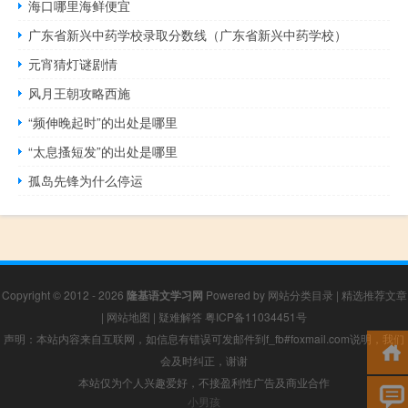
海口哪里海鲜便宜
广东省新兴中药学校录取分数线（广东省新兴中药学校）
元宵猜灯谜剧情
风月王朝攻略西施
“频伸晚起时”的出处是哪里
“太息搔短发”的出处是哪里
孤岛先锋为什么停运
Copyright © 2012 - 2026
隆基语文学习网
Powered by
网站分类目录
|
精选推荐文章
|
网站地图
|
疑难解答
粤ICP备11034451号
声明：本站内容来自互联网，如信息有错误可发邮件到f_fb#foxmail.com说明，我们
会及时纠正，谢谢
本站仅为个人兴趣爱好，不接盈利性广告及商业合作
小男孩