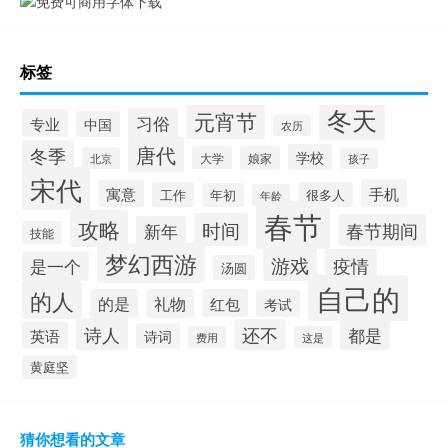
标签
冬天
元宵节
习俗
专业
中国
农历
唐代
冬季
学校
大学
娘家
北京
孩子
宋代
手机
寓意
工作
很多人
年初
年龄
春节
攻略
时间
春节期间
新年
技能
梦幻西游
游戏
疫情
是一个
汤圆
自己的
的人
的是
礼物
红包
考试
诗人
还不
都是
英语
诗词
费用
这是
黄庭坚
猜你想看的文章