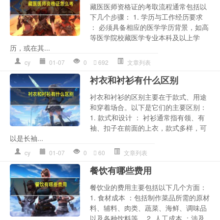
藏医医师资格证的考取流程通常包括以
下几个步骤： 1. 学历与工作经历要求
： 必须具备相应的医学学历背景，如高
等医学院校藏医学专业本科及以上学
历，或在其...
cy
01-07
0
692
文章列表
衬衣和衬衫有什么区别
衬衣和衬衫的区别主要在于款式、用途
和穿着场合。以下是它们的主要区别：
1. 款式和设计 ： 衬衫通常指有领、有
袖、扣子在前面的上衣，款式多样，可
以是长袖...
cy
01-07
0
60
文章列表
餐饮有哪些费用
餐饮业的费用主要包括以下几个方面：
1. 食材成本 ：包括制作菜品所需的原材
料、辅料、肉类、蔬菜、海鲜、调味品
以及各种饮料等。 2. 人工成本 ：涉及