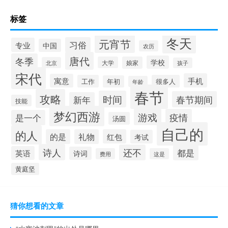
标签
冬天
元宵节
习俗
专业
中国
农历
唐代
冬季
学校
大学
娘家
北京
孩子
宋代
手机
寓意
工作
很多人
年初
年龄
春节
攻略
时间
春节期间
新年
技能
梦幻西游
游戏
疫情
是一个
汤圆
自己的
的人
的是
礼物
红包
考试
诗人
还不
都是
英语
诗词
费用
这是
黄庭坚
猜你想看的文章