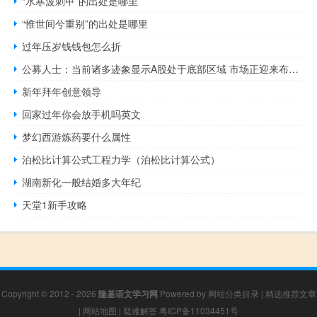
“水寒波刺甲”的出处是哪里
“惟世间兮重别”的出处是哪里
过年压岁钱钱包怎么折
公募人士：当前诸多迹象显示A股处于底部区域 市场正迎来布局的好时机
新年拜年创意领导
回家过年你会放手机吗英文
梦幻西游炼药要什么属性
泊松比计算公式工程力学（泊松比计算公式）
湖南新化一般结婚多大年纪
天堂1新手攻略
Copyright © 2012 - 2026
隆基语文学习网
Powered by
网站分类目录
|
精选推荐文章
|
网站地图
|
疑难解答
粤ICP备11034451号