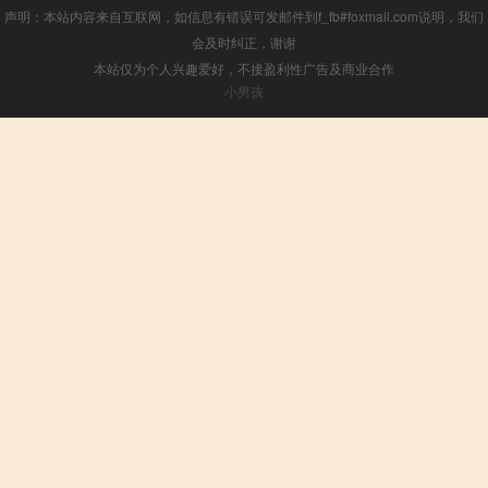
声明：本站内容来自互联网，如信息有错误可发邮件到f_fb#foxmail.com说明，我们
会及时纠正，谢谢
本站仅为个人兴趣爱好，不接盈利性广告及商业合作
小男孩