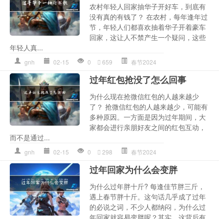
农村年轻人回家抽华子开好车，到底有
没有真的有钱了？ 在农村，每年逢年过
节，年轻人们都喜欢抽着华子开着豪车
回家，这让人不禁产生一个疑问，这些
年轻人真...
gnh
02-15
0
659
春节2024
过年红包抢没了怎么回事
为什么现在抢微信红包的人越来越少
了？ 抢微信红包的人越来越少，可能有
多种原因。一方面是因为过年期间，大
家都会进行亲朋好友之间的红包互动，
而不是通过...
gnh
02-15
0
298
春节2024
过年回家为什么会变胖
为什么过年胖十斤? 每逢佳节胖三斤，
遇上春节胖十斤。这句话几乎成了过年
的必说之词，不少人都纳闷，为什么过
年回家就容易变胖呢？其实，这背后有