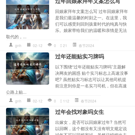
过年回娘家拜年文案怎么写
回娘家拜年文案怎么写 过年回娘家拜年
是我们最温馨的时刻之一。在这里，我
们可以感受到回到孩童时代的纯真与快
乐。娘家带给我们的温暖和亲情是无法
取代的，...
gnh
02-12
0
21
春节2024
过年还能贴实习牌吗
以下围绕“过年还能贴实习牌吗”主题解
决网友的困惑 贴个实习标志上高速没事
吧? 虽然贴实习标志可以让其他司机提
前注意到你是一名实习司机，但在高速
公路上贴...
gnh
02-12
0
112
春节2024
过年会找对象吗女生
出嫁女，是否可以回娘家过年? 当然可
以回啊，这个都没有又没有明文规定说
过年不可以回娘家过。虽然已经嫁出去