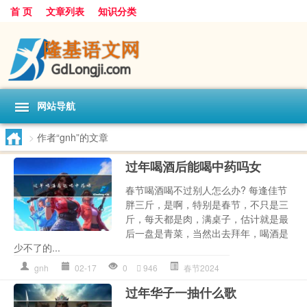
首 页
文章列表
知识分类
网站导航
>
作者“gnh”的文章
过年喝酒后能喝中药吗女
春节喝酒喝不过别人怎么办? 每逢佳节
胖三斤，是啊，特别是春节，不只是三
斤，每天都是肉，满桌子，估计就是最
后一盘是青菜，当然出去拜年，喝酒是
少不了的...
gnh
02-17
0
946
春节2024
过年华子一抽什么歌