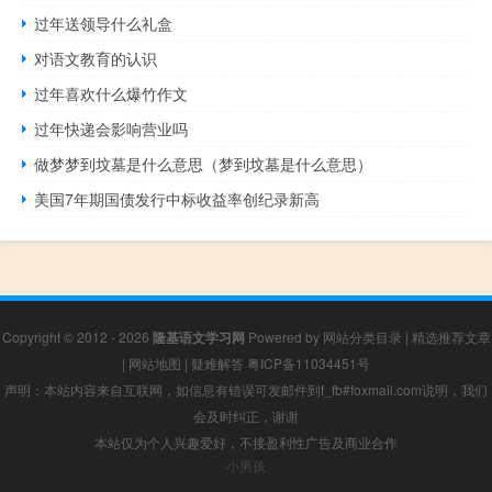
过年送领导什么礼盒
对语文教育的认识
过年喜欢什么爆竹作文
过年快递会影响营业吗
做梦梦到坟墓是什么意思（梦到坟墓是什么意思）
美国7年期国债发行中标收益率创纪录新高
Copyright © 2012 - 2026
隆基语文学习网
Powered by
网站分类目录
|
精选推荐文章
|
网站地图
|
疑难解答
粤ICP备11034451号
声明：本站内容来自互联网，如信息有错误可发邮件到f_fb#foxmail.com说明，我们
会及时纠正，谢谢
本站仅为个人兴趣爱好，不接盈利性广告及商业合作
小男孩