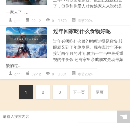
了，但你和你爱人对你娘家人来说都是
一家人了，...
gnh
02-12
0
670
春节2024
过年回家吃什么食物好呢
过年必须吃什么菜? 时间过得是真快,转
眼就又到了年终岁尾。现在离过年还有
接近两个月的时间,做为一年当中最受重
视的年夜饭,还有家里亲戚朋友走动最频
繁的过...
gnh
02-12
0
631
春节2024
1
2
3
下一页
尾页
☚