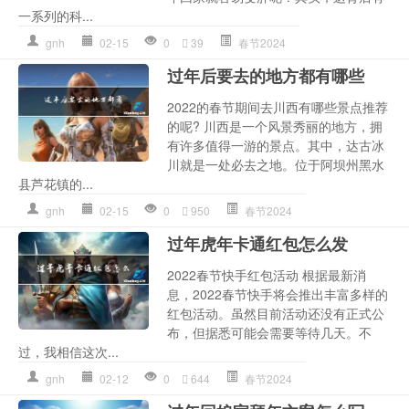
一系列的科...
gnh
02-15
0
39
春节2024
过年后要去的地方都有哪些
2022的春节期间去川西有哪些景点推荐
的呢? 川西是一个风景秀丽的地方，拥
有许多值得一游的景点。其中，达古冰
川就是一处必去之地。位于阿坝州黑水
县芦花镇的...
gnh
02-15
0
950
春节2024
过年虎年卡通红包怎么发
2022春节快手红包活动 根据最新消
息，2022春节快手将会推出丰富多样的
红包活动。虽然目前活动还没有正式公
布，但据悉可能会需要等待几天。不
过，我相信这次...
gnh
02-12
0
644
春节2024