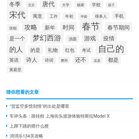
唐代
冬季
学校
大学
娘家
北京
孩子
宋代
手机
寓意
工作
很多人
年初
年龄
春节
攻略
时间
春节期间
新年
技能
梦幻西游
游戏
疫情
是一个
汤圆
自己的
的人
的是
礼物
红包
考试
诗人
还不
都是
英语
诗词
费用
这是
黄庭坚
猜你想看的文章
“贺监空多惜别情”的出处是哪里
车评头条：路转粉 上海街头巡游体验特斯拉Model X
上蹿下跳的猹什么梗
消消乐134关攻略