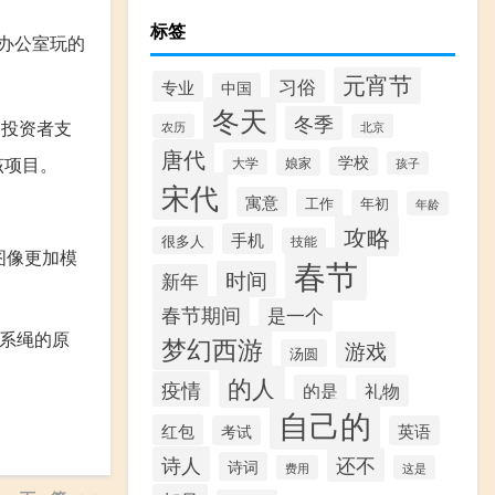
标签
在办公室玩的
元宵节
习俗
专业
中国
冬天
冬季
多投资者支
农历
北京
唐代
学校
该项目。
大学
娘家
孩子
宋代
寓意
工作
年初
年龄
攻略
手机
很多人
技能
的图像更加模
春节
时间
新年
春节期间
是一个
如系绳的原
梦幻西游
游戏
汤圆
的人
疫情
的是
礼物
自己的
红包
考试
英语
诗人
还不
诗词
费用
这是