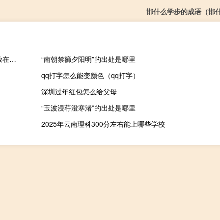
邯什么学步的成语（邯
联合国安理会举行会议紧急审议乌克兰问题 中方呼吁把平民保护放在首位
“南朝禁篽夕阳明”的出处是哪里
qq打字怎么能变颜色（qq打字）
深圳过年红包怎么给父母
“玉波浸荇澄寒渚”的出处是哪里
2025年云南理科300分左右能上哪些学校