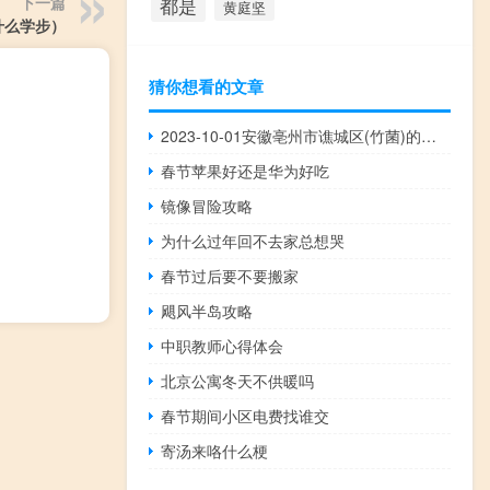
下一篇
都是
黄庭坚
什么学步）
猜你想看的文章
2023-10-01安徽亳州市谯城区(竹菌)的报价是多少
春节苹果好还是华为好吃
镜像冒险攻略
为什么过年回不去家总想哭
春节过后要不要搬家
飓风半岛攻略
中职教师心得体会
北京公寓冬天不供暖吗
春节期间小区电费找谁交
寄汤来咯什么梗