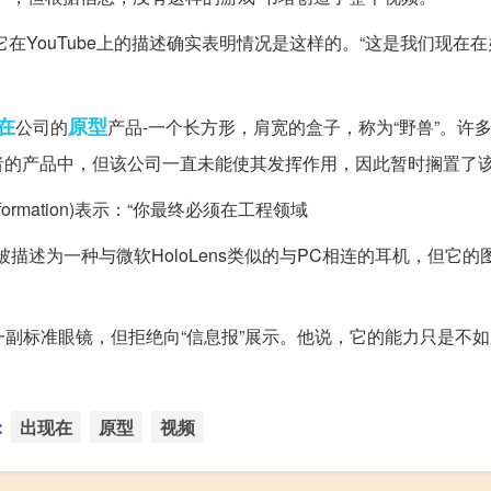
在YouTube上的描述确实表明情况是这样的。“这是我们现在
在
原型
公司的
产品-一个长方形，肩宽的盒子，称为“野兽”。许
者的产品中，但该公司一直未能使其发挥作用，因此暂时搁置了
Information)表示：“你最终必须在工程领域
它被描述为一种与微软HoloLens类似的与PC相连的耳机，但它
当于一副标准眼镜，但拒绝向“信息报”展示。他说，它的能力只是不
：
出现在
原型
视频