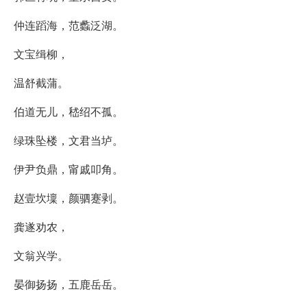
仲连蹈海，范蠡泛湖。
文宝缉柳，
温舒截蒲。
伯道无儿，嵇绍不孤。
绿珠坠楼，文君当垆。
伊尹负鼎，甯戚叩角。
赵壹坎壈，颜驷蹇剥。
龚遂劝农，
文翁兴学。
晏御扬扬，五鹿岳岳。