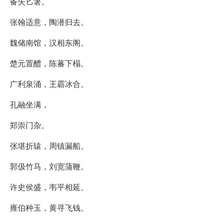
备失匕箸。
张翰适意，陶潜归去。
魏储南馆，汉相东阁。
楚元置醴，陈蕃下榻。
广利泉涌，王霸冰合。
孔融坐满，
郑崇门杂。
张堪折辕，周镇漏船。
郭伋竹马，刘宽蒲鞭。
许史侯盛，韦平相延。
雍伯种玉，黄寻飞钱。