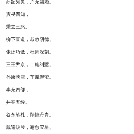
苏韶鬼灵，卢充幽婚。
震畏四知，
秉去三惑。
柳下直道，叔敖阴德。
张汤巧诋，杜周深刻。
三王尹京，二鲍纠慝。
孙康映雪，车胤聚萤。
李充四部，
井春五经。
谷永笔札，顾恺丹青。
戴逵破琴，谢敷应星。