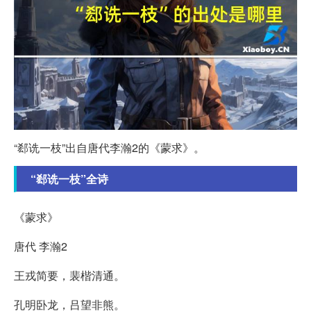
“郄诜一枝”出自唐代李瀚2的《蒙求》。
“郄诜一枝”全诗
《蒙求》
唐代 李瀚2
王戎简要，裴楷清通。
孔明卧龙，吕望非熊。