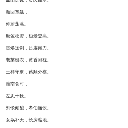
颜回箪瓢，
仲蔚蓬蒿。
糜竺收资，桓景登高。
雷焕送剑，吕虔佩刀。
老莱斑衣，黄香扇枕。
王祥守奈，蔡顺分椹。
淮南食时，
左思十稔。
刘惔倾酿，孝伯痛饮。
女娲补天，长房缩地。