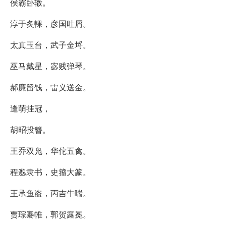
侯霸卧辙。
淳于炙輠，彦国吐屑。
太真玉台，武子金埒。
巫马戴星，宓贱弹琴。
郝廉留钱，雷义送金。
逢萌挂冠，
胡昭投簪。
王乔双凫，华佗五禽。
程邈隶书，史籀大篆。
王承鱼盗，丙吉牛喘。
贾琮褰帷，郭贺露冕。