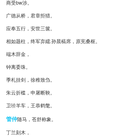
商受bw涉。
广德从桥，君章拒猎。
应奉五行，安世三箧。
相如题柱，终军弃繻.孙晨槁席，原宪桑枢。
端木辞金，
钟离委珠。
季札挂剑，徐稚致刍。
朱云折槛，申屠断鞅。
卫玠羊车，王恭鹤氅。
管仲
随马，苍舒称象。
丁兰刻木，