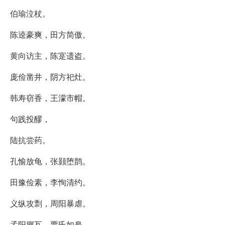
伯瑜泣杖。
陈逵豪爽，田方简傲。
黄向访主，陈寔遗盗。
庞俭凿井，阴方祀灶。
韩寿窃香，王濛市帽。
句践投醪，
陆抗尝药。
孔愉放龟，张颢堕鹊。
田豫俭素，李恂清约。
义纵攻剽，周阳暴虐。
孟阳掷瓦，贾氏如皋。