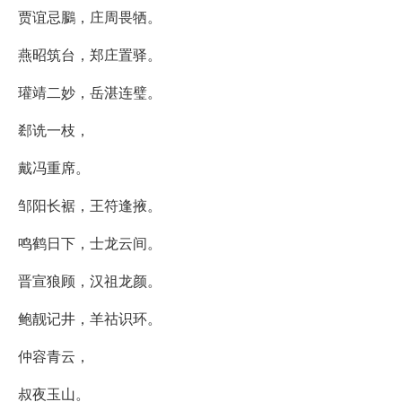
贾谊忌鵩，庄周畏牺。
燕昭筑台，郑庄置驿。
瓘靖二妙，岳湛连璧。
郄诜一枝，
戴冯重席。
邹阳长裾，王符逢掖。
鸣鹤日下，士龙云间。
晋宣狼顾，汉祖龙颜。
鲍靓记井，羊祜识环。
仲容青云，
叔夜玉山。