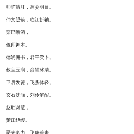
师旷清耳，离娄明目。
仲文照镜，临江折轴。
栾巴噀酒，
偃师舞木。
德润佣书，君平卖卜。
叔宝玉润，彦辅冰清。
卫后发鬒，飞燕体轻。
玄石沈湎，刘伶解酲。
赵胜谢躄，
楚庄绝缨。
恶来多力，飞廉善走。