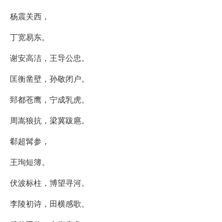
杨震关西，
丁宽易东。
谢安高洁，王导公忠。
匡衡凿壁，孙敬闭户。
郅都苍鹰，宁成乳虎。
周嵩狼抗，梁冀跋扈。
郗超髯参，
王珣短簿。
伏波标柱，博望寻河。
李陵初诗，田横感歌。