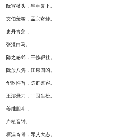
阮宣杖头，毕卓瓮下。
文伯羞鳖，孟宗寄鲊。
史丹青蒲，
张湛白马。
隐之感邻，王修辍社。
阮放八隽，江臮四凶。
华歆忤旨，陈群蹙容。
王濬悬刀，丁固生松。
姜维胆斗，
卢植音钟。
桓温奇骨，邓艾大志。