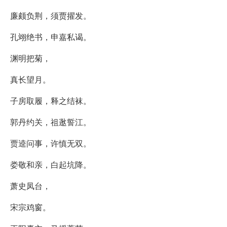
廉颇负荆，须贾擢发。
孔翊绝书，申嘉私谒。
渊明把菊，
真长望月。
子房取履，释之结袜。
郭丹约关，祖逖誓江。
贾逵问事，许慎无双。
娄敬和亲，白起坑降。
萧史凤台，
宋宗鸡窗。