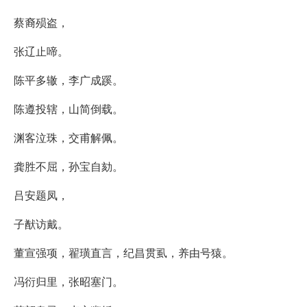
蔡裔殒盗，
张辽止啼。
陈平多辙，李广成蹊。
陈遵投辖，山简倒载。
渊客泣珠，交甫解佩。
龚胜不屈，孙宝自劾。
吕安题凤，
子猷访戴。
董宣强项，翟璜直言，纪昌贯虱，养由号猿。
冯衍归里，张昭塞门。