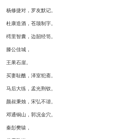
杨修捷对，罗友默记。
杜康造酒，苍颉制字。
樗里智囊，边韶经笥。
滕公佳城，
王果石崖。
买妻耻醮，泽室犯斋。
马后大练，孟光荆钗。
颜叔秉烛，宋弘不谐。
邓通铜山，郭况金穴。
秦彭樊辕，