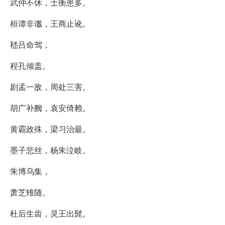
武仲不休，士衡患多。
桓谭非谶，王商止讹。
嵇吕命驾，
程孔倾盖。
剧孟一敌，周处三害。
胡广补阙，袁安倚赖。
黄霸政殊，梁习治最。
墨子悲丝，杨朱泣岐。
朱博乌集，
萧芝雉随。
杜后生齿，灵王出髭。