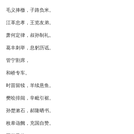
毛义捧檄，子路负米。
江革忠孝，王览友弟。
萧何定律，叔孙制礼。
葛丰刺举，息躬历诋。
管宁割席，
和峤专车。
时苗留犊，羊续悬鱼。
樊哙排闼，辛毗引裾。
孙楚漱石，郝隆晒书。
枚皋诣阙，充国自赞。