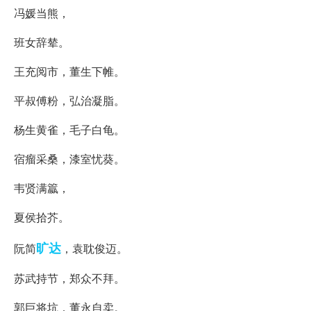
冯媛当熊，
班女辞辇。
王充阅市，董生下帷。
平叔傅粉，弘治凝脂。
杨生黄雀，毛子白龟。
宿瘤采桑，漆室忧葵。
韦贤满籝，
夏侯拾芥。
旷达
阮简
，袁耽俊迈。
苏武持节，郑众不拜。
郭巨将坑，董永自卖。