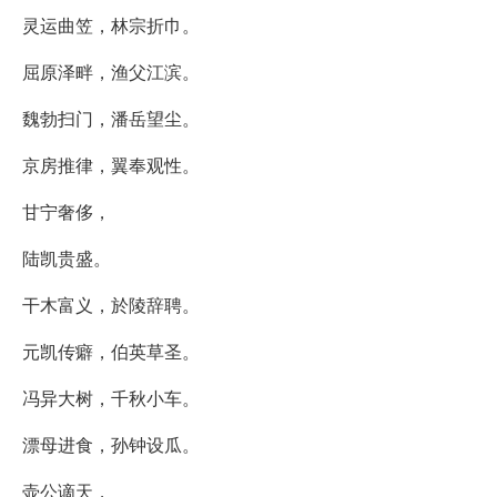
灵运曲笠，林宗折巾。
屈原泽畔，渔父江滨。
魏勃扫门，潘岳望尘。
京房推律，翼奉观性。
甘宁奢侈，
陆凯贵盛。
干木富义，於陵辞聘。
元凯传癖，伯英草圣。
冯异大树，千秋小车。
漂母进食，孙钟设瓜。
壶公谪天，