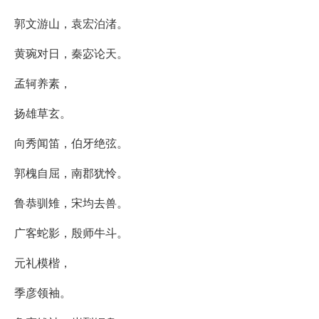
郭文游山，袁宏泊渚。
黄琬对日，秦宓论天。
孟轲养素，
扬雄草玄。
向秀闻笛，伯牙绝弦。
郭槐自屈，南郡犹怜。
鲁恭驯雉，宋均去兽。
广客蛇影，殷师牛斗。
元礼模楷，
季彦领袖。