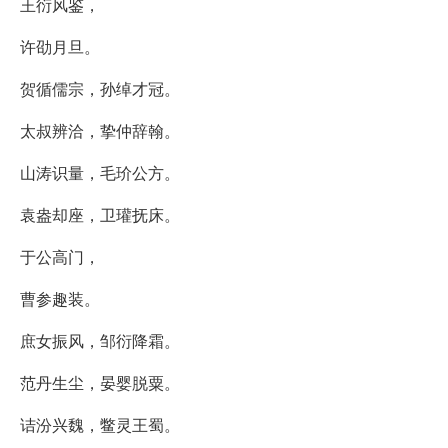
王衍风鉴，
许劭月旦。
贺循儒宗，孙绰才冠。
太叔辨洽，挚仲辞翰。
山涛识量，毛玠公方。
袁盎却座，卫瓘抚床。
于公高门，
曹参趣装。
庶女振风，邹衍降霜。
范丹生尘，晏婴脱粟。
诘汾兴魏，鳖灵王蜀。