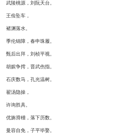
武陵桃源，刘阮天台。
王俭坠车，
褚渊落水。
季伦锦障，春申珠履。
甄后出拜，刘桢平视。
胡嫔争摴，晋武伤指。
石庆数马，孔光温树。
翟汤隐操，
许询胜具。
优旃滑稽，落下历数。
曼容自免，子平毕娶。