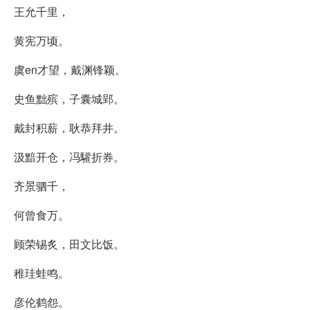
王允千里，
黄宪万顷。
虞en才望，戴渊锋颖。
史鱼黜殡，子囊城郢。
戴封积薪，耿恭拜井。
汲黯开仓，冯驩折券。
齐景驷千，
何曾食万。
顾荣锡炙，田文比饭。
稚珪蛙鸣。
彦伦鹤怨。