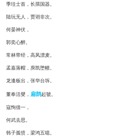
季珪士首，长孺国器。
陆玩无人，贾诩非次。
何晏神伏，
郭奕心醉。
常林带经，高凤漂麦。
孟嘉落帽，庾凯堕帻。
龙逢板出，张华台坼。
扁鹊
董奉活燮，
起虢。
寇恂借一，
何武去思。
韩子孤愤，梁鸿五噫。