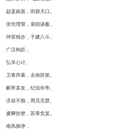
赵孟疵面，田骈天口。
张凭理窟，裴頠谈薮。
仲宣独步，子建八斗。
广汉钩距，
弘羊心计。
卫青拜幕，去病辞第。
郦寄卖友，纪信诈帝。
济叔不痴，周兄无慧。
虞卿担簦，苏章负笈。
南风掷孕，