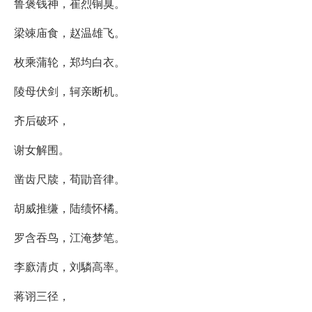
鲁褒钱神，崔烈铜臭。
梁竦庙食，赵温雄飞。
枚乘蒲轮，郑均白衣。
陵母伏剑，轲亲断机。
齐后破环，
谢女解围。
凿齿尺牍，荀勖音律。
胡威推缣，陆绩怀橘。
罗含吞鸟，江淹梦笔。
李廞清贞，刘驎高率。
蒋诩三径，