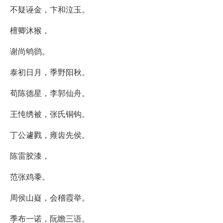
不疑诬金，卞和泣玉。
檀卿沐猴，
谢尚鸲鹆。
泰初日月，季野阳秋。
荀陈德星，李郭仙舟。
王忳绣被，张氏铜钩。
丁公遽戮，雍齿先侯。
陈雷胶漆，
范张鸡黍。
周侯山嶷，会稽霞举。
季布一诺，阮瞻三语。