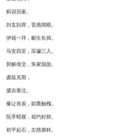
蓟训历家。
刘玄刮席，晋惠闻蟆。
伊籍一拜，郦生长揖。
马安四至，应璩三入。
郭解借交，朱家脱急。
虞延克期，
盛吉垂泣。
豫让吞炭，鉏麑触槐。
阮孚蜡屐，祖约好财。
初平起石，左慈掷杯。