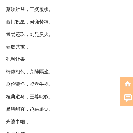
蔡琰辨琴，王粲覆棋。
西门投巫，何谦焚祠。
孟尝还珠，刘昆反火。
姜肱共被，
孔融让果。
端康相代，亮陟隔坐。
赵伦鶹怪，梁孝牛祸。
桓典避马，王尊叱驭。
晁错峭直，赵禹廉倨。
亮遗巾帼，