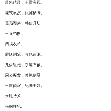
萧朱结绶，王贡弹冠。
庞统展骥，仇览栖鹰。
葛亮顾庐，韩信升坛。
王褒柏惨，
闵损衣单。
蒙恬制笔，蔡伦造纸。
孔伋缊袍，祭遵布被。
周公握发，蔡邕倒屣。
王敦倾室，纪瞻出妓。
暴胜持斧，
张纲埋轮。