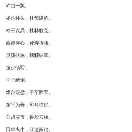
许由一瓢。
杨仆移关，杜预建桥。
寿王议鼎，杜林驳尧。
西施捧心，孙寿折腰。
灵辄扶轮，魏颗结草。
逸少倾写，
平子绝倒。
澹台毁璧，子罕辞宝。
东平为善，司马称好。
公超雾市，鲁般云梯。
田单火牛，江逌爇鸡。