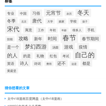
标签
冬天
元宵节
习俗
专业
中国
农历
唐代
冬季
学校
大学
娘家
北京
孩子
宋代
手机
寓意
工作
很多人
年初
年龄
春节
攻略
时间
春节期间
新年
技能
梦幻西游
游戏
疫情
是一个
汤圆
自己的
的人
的是
礼物
红包
考试
诗人
还不
都是
英语
诗词
费用
这是
黄庭坚
猜你想看的文章
太中r18漫画百度网盘（太中r18漫画）
1000以内有多少个质数