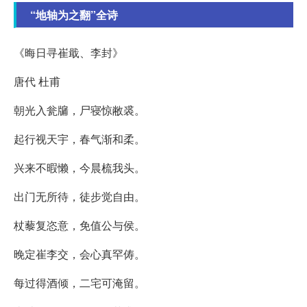
“地轴为之翻”全诗
《晦日寻崔戢、李封》
唐代 杜甫
朝光入瓮牖，尸寝惊敝裘。
起行视天宇，春气渐和柔。
兴来不暇懒，今晨梳我头。
出门无所待，徒步觉自由。
杖藜复恣意，免值公与侯。
晚定崔李交，会心真罕俦。
每过得酒倾，二宅可淹留。