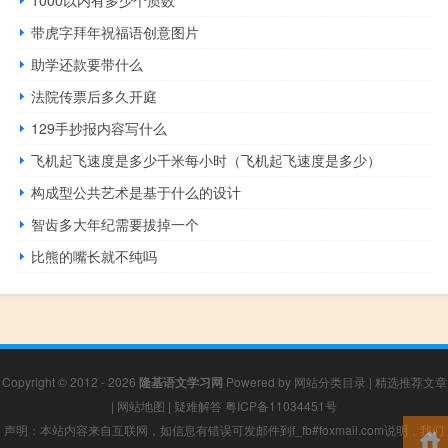
带虎字拜年祝福语创意图片
助学还款要带什么
法院传票后多久开庭
129手抄报内容写什么
飞机起飞速度是多少千米每小时（飞机起飞速度是多少）
构成型公共艺术是基于什么的设计
智齿多大年纪需要拔掉一个
比熊的嘴长就不纯吗
Copyright © 2012 - 2026
隆基语文学习网
Powered by
网站分类目录
|
精选推荐文章
|
网站地图
|
疑难解答
粤ICP备11034451号
声明：本站内容来自互联网，如信息有错误可发邮件到f_fb#foxmail.com说明，我们