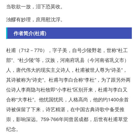
当歌欲一放，泪下恐莫收。
浊醪有妙理，庶用慰沈浮。
作者简介(杜甫)
杜甫（712－770），字子美，自号少陵野老，世称“杜工
部”、“杜少陵”等，汉族，河南府巩县（今河南省巩义市）
人，唐代伟大的现实主义诗人，杜甫被世人尊为“诗圣”，
其诗被称为“诗史”。杜甫与李白合称“李杜”，为了跟另外两
位诗人李商隐与杜牧即“小李杜”区别开来，杜甫与李白又
合称“大李杜”。他忧国忧民，人格高尚，他的约1400余首
诗被保留了下来，诗艺精湛，在中国古典诗歌中备受推
崇，影响深远。759-766年间曾居成都，后世有杜甫草堂
纪念。