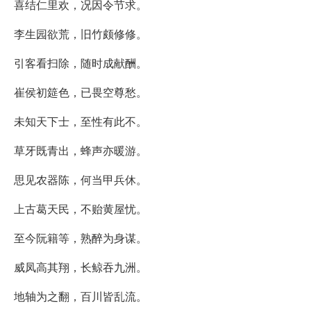
喜结仁里欢，况因令节求。
李生园欲荒，旧竹颇修修。
引客看扫除，随时成献酬。
崔侯初筵色，已畏空尊愁。
未知天下士，至性有此不。
草牙既青出，蜂声亦暖游。
思见农器陈，何当甲兵休。
上古葛天民，不贻黄屋忧。
至今阮籍等，熟醉为身谋。
威凤高其翔，长鲸吞九洲。
地轴为之翻，百川皆乱流。