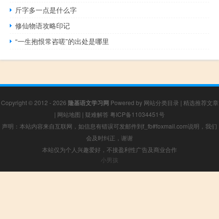
斤字多一点是什么字
修仙物语攻略印记
“一生抱恨常咨嗟”的出处是哪里
Copyright © 2012 - 2026
隆基语文学习网
Powered by
网站分类目录
|
精选推荐文章
|
网站地图
|
疑难解答
粤ICP备11034451号
声明：本站内容来自互联网，如信息有错误可发邮件到f_fb#foxmail.com说明，我们
会及时纠正，谢谢
本站仅为个人兴趣爱好，不接盈利性广告及商业合作
小男孩