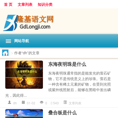
首 页
文章列表
知识分类
网站导航
>
作者“dh”的文章
东海夜明珠是什么
东海夜明珠通常指的是能发光的萤石矿
物，它不是传统意义上的珍珠。萤石是
一种含有稀土元素的矿物，在受到光照
或紫外线照射后，能够在黑暗中发出磷
光，因此得...
dh
01-02
0
543
文章列表
叠合板是什么