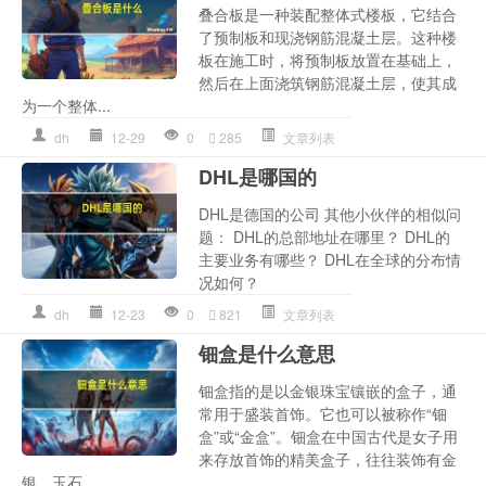
叠合板是一种装配整体式楼板，它结合
了预制板和现浇钢筋混凝土层。这种楼
板在施工时，将预制板放置在基础上，
然后在上面浇筑钢筋混凝土层，使其成
为一个整体...
dh
12-29
0
285
文章列表
DHL是哪国的
DHL是德国的公司 其他小伙伴的相似问
题： DHL的总部地址在哪里？ DHL的
主要业务有哪些？ DHL在全球的分布情
况如何？
dh
12-23
0
821
文章列表
钿盒是什么意思
钿盒指的是以金银珠宝镶嵌的盒子，通
常用于盛装首饰。它也可以被称作“钿
盒”或“金盒”。钿盒在中国古代是女子用
来存放首饰的精美盒子，往往装饰有金
银、玉石、...