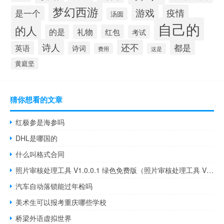
梦幻西游
游戏
疫情
是一个
汤圆
自己的
的人
的是
礼物
红包
考试
诗人
还不
都是
英语
诗词
费用
这是
黄庭坚
猜你想看的文章
红极参是海参吗
DHL是哪国的
什么叫格式合同
照片审核处理工具 V1.0.0.1 绿色免费版（照片审核处理工具 V1.0.0.1 绿色免费版功能简介）
汽车自动落锁能过年检吗
美术生可以报考重庆哪些学校
桥梁外语虚拟世界