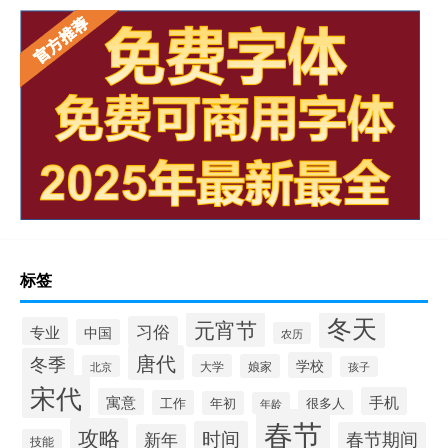
标签
冬天
元宵节
习俗
专业
中国
农历
唐代
冬季
学校
大学
娘家
北京
孩子
宋代
手机
寓意
工作
很多人
年初
年龄
春节
攻略
时间
春节期间
新年
技能