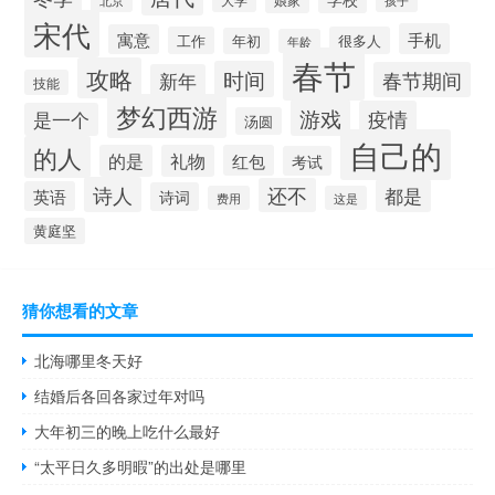
孩子
宋代
手机
寓意
工作
很多人
年初
年龄
春节
攻略
时间
春节期间
新年
技能
梦幻西游
游戏
疫情
是一个
汤圆
自己的
的人
的是
礼物
红包
考试
诗人
还不
都是
英语
诗词
费用
这是
黄庭坚
猜你想看的文章
北海哪里冬天好
结婚后各回各家过年对吗
大年初三的晚上吃什么最好
“太平日久多明暇”的出处是哪里