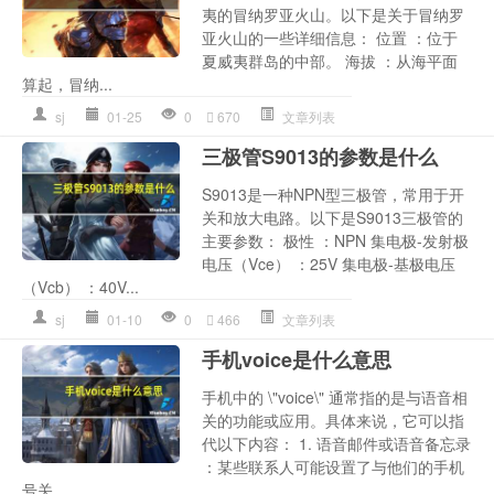
夷的冒纳罗亚火山。以下是关于冒纳罗
亚火山的一些详细信息： 位置 ：位于
夏威夷群岛的中部。 海拔 ：从海平面
算起，冒纳...
sj
01-25
0
670
文章列表
三极管S9013的参数是什么
S9013是一种NPN型三极管，常用于开
关和放大电路。以下是S9013三极管的
主要参数： 极性 ：NPN 集电极-发射极
电压（Vce） ：25V 集电极-基极电压
（Vcb） ：40V...
sj
01-10
0
466
文章列表
手机voice是什么意思
手机中的 \"voice\" 通常指的是与语音相
关的功能或应用。具体来说，它可以指
代以下内容： 1. 语音邮件或语音备忘录
：某些联系人可能设置了与他们的手机
号关...