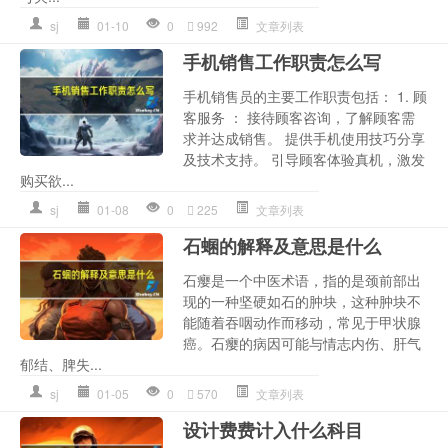
sj
01-10
0
992
文章列表
手机销售工作职责怎么写
手机销售员的主要工作职责包括： 1. 顾
客服务 ： 接待顾客咨询，了解顾客需
求并达成销售。 提供手机使用技巧分享
及技术支持。 引导顾客体验真机，激发
购买欲...
sj
01-08
0
225
文章列表
石蜠的解释及意思是什么
石瘿是一个中医术语，指的是颈前部出
现的一种坚硬如石的肿块，这种肿块不
能随着吞咽动作而移动，常见于甲状腺
癌。石瘿的病因可能与情志内伤、肝气
郁结、脾失...
sj
01-05
0
570
文章列表
设计费费计入什么科目