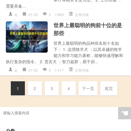
需要具备...
sj
01-03
0
869
文章列表
世界上最聪明的狗前十位的是
那些
世界上最聪明的狗品种排名前十名如
下： 1. 边境牧羊犬 ：以其卓越的牧羊
能力和学习能力著称，能够快速理解和
执行复杂的指令。 2. 贵宾犬 ：智力超群，易于训...
sj
01-02
0
417
文章列表
1
2
3
4
下一页
尾页
☚
公告