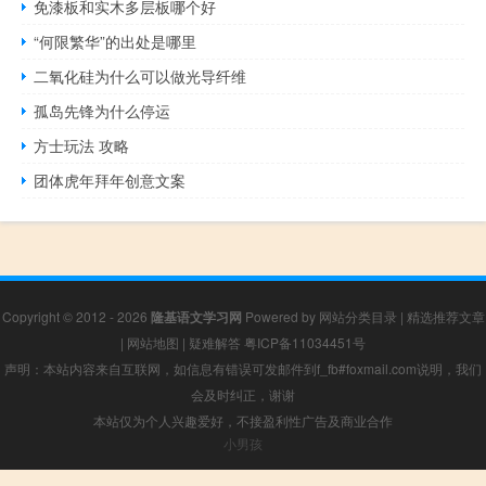
免漆板和实木多层板哪个好
“何限繁华”的出处是哪里
二氧化硅为什么可以做光导纤维
孤岛先锋为什么停运
方士玩法 攻略
团体虎年拜年创意文案
Copyright © 2012 - 2026
隆基语文学习网
Powered by
网站分类目录
|
精选推荐文章
|
网站地图
|
疑难解答
粤ICP备11034451号
声明：本站内容来自互联网，如信息有错误可发邮件到f_fb#foxmail.com说明，我们
会及时纠正，谢谢
本站仅为个人兴趣爱好，不接盈利性广告及商业合作
小男孩