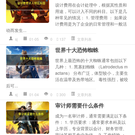
设计费用在会计处理中，根据其性质和
用途，可以计入不同的科目。以下是几
种常见的情况： 1. 管理费用 ： 如果设
计费用是为了企业的日常管理和一般活
动而发生...
sj
01-05
0
137
文章列表
世界十大恐怖蜘蛛
世界上最恐怖的十大蜘蛛通常包括以下
几种： 1. 黑寡妇蜘蛛 （Latrodectus m
actans） 分布广泛，体型较小，主要生
活在温带及热带地区。 毒性强烈，被咬
后可...
sj
01-04
0
300
文章列表
审计师需要什么条件
成为一名审计师，通常需要满足以下条
件： 1. 学历要求 ：通常要求本科及以
上学历，专业背景以会计、财务管理、
审计等相关专业为佳。 2. 工作经验 ：